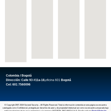
Colombia / Bogotá
Dirección: Calle 93 #11a-18,
oficina 601
Bogotá
Cel: 601 7560096
© Copyright 2007-2024 Societal Security – All Rights Reserved. Toda la información contenida en esta página se encuentra
catalogada como Confidencial, protegida por derechos de autor y de propiedad intelectual así como se encuentra amparada bajo
todos los términos de ley en su pertenencia a la empresa SOCIETAL SECURITY S.A.S. Diseño web por
Digital Violet Up