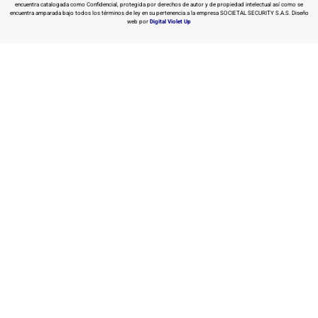
encuentra catalogada como Confidencial, protegida por derechos de autor y de propiedad intelectual así como se
encuentra amparada bajo todos los términos de ley en su pertenencia a la empresa SOCIETAL SECURITY S.A.S. Diseño
web por
Digital Violet Up